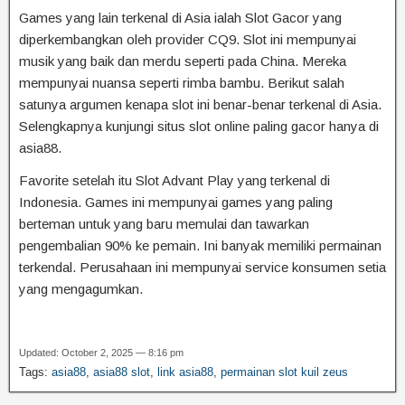
Games yang lain terkenal di Asia ialah Slot Gacor yang
diperkembangkan oleh provider CQ9. Slot ini mempunyai
musik yang baik dan merdu seperti pada China. Mereka
mempunyai nuansa seperti rimba bambu. Berikut salah
satunya argumen kenapa slot ini benar-benar terkenal di Asia.
Selengkapnya kunjungi situs slot online paling gacor hanya di
asia88.
Favorite setelah itu Slot Advant Play yang terkenal di
Indonesia. Games ini mempunyai games yang paling
berteman untuk yang baru memulai dan tawarkan
pengembalian 90% ke pemain. Ini banyak memiliki permainan
terkendal. Perusahaan ini mempunyai service konsumen setia
yang mengagumkan.
Updated: October 2, 2025 — 8:16 pm
Tags:
asia88
,
asia88 slot
,
link asia88
,
permainan slot kuil zeus