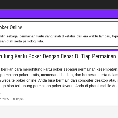
oker Online
diri sebagai permainan kartu yang telah diketahui dari era waktu lampau, type
ah otak serta psikologi kita.
itung Kartu Poker Dengan Benar Di Tiap Permainan
h berikan cara menghitung kartu poker sebagai permainan kesempatan,
 permainan poker gratis, memenangi hadiah, dan berperan serta dalam
n website poker online, Anda bisa bermain dari computer desktop atau
ga bisa terhubung permainan poker favorite Anda di piranti mobile And
]
2, 2025 — 8:12 pm