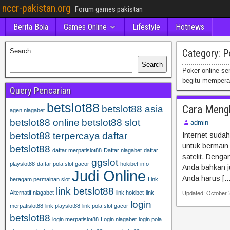
nccr-pakistan.org
Forum games pakistan
Berita Bola
Games Online
Lifestyle
Hotnews
Search
Category:
P
Search
Poker online sen
begitu memperas
Query Pencarian
betslot88
Cara Mengh
betslot88 asia
agen niagabet
betslot88 online
betslot88 slot
admin
betslot88 terpercaya
daftar
Internet suda
untuk bermain
betslot88
daftar merpatislot88
Daftar niagabet
daftar
satelit. Denga
ggslot
playslot88
daftar pola slot gacor
hokibet
info
Anda bahkan ju
Judi Online
Anda harus […
beragam permainan slot
Link
link betslot88
Alternatif niagabet
link hokibet
link
Updated: October 
login
merpatislot88
link playslot88
link pola slot gacor
betslot88
login merpatislot88
Login niagabet
login pola