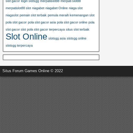
slot gacor
login slotsgg
merpatislot88
merpati slot88
merpatislot88 slot
niagabet
niagabet Online
niaga slot
niagaslot
pemain slot terbaik
pemula meraih kemenangan slot
pola slot gacor
pola slot gacor asia
pola slot gacor online
pola
slot gacor slot
pola slot gacor terpercaya
situs slot terbaik
Slot Online
slotsgg asia
slotsgg online
slotsgg terpercaya
Situs Forum Games Online © 2022