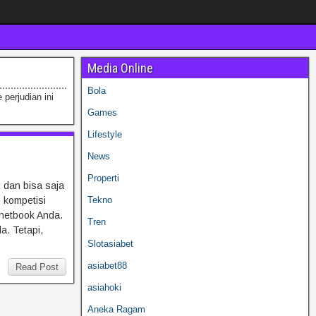
Media Online
Bola
 perjudian ini
Games
Lifestyle
News
Properti
 dan bisa saja
 kompetisi
Tekno
 netbook Anda.
Tren
a. Tetapi,
Slotasiabet
asiabet88
Read Post
asiahoki
Aneka Ragam