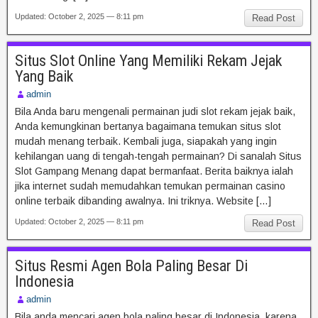
Updated: October 2, 2025 — 8:11 pm
Read Post
Situs Slot Online Yang Memiliki Rekam Jejak
Yang Baik
admin
Bila Anda baru mengenali permainan judi slot rekam jejak baik,
Anda kemungkinan bertanya bagaimana temukan situs slot
mudah menang terbaik. Kembali juga, siapakah yang ingin
kehilangan uang di tengah-tengah permainan? Di sanalah Situs
Slot Gampang Menang dapat bermanfaat. Berita baiknya ialah
jika internet sudah memudahkan temukan permainan casino
online terbaik dibanding awalnya. Ini triknya. Website […]
Updated: October 2, 2025 — 8:11 pm
Read Post
Situs Resmi Agen Bola Paling Besar Di
Indonesia
admin
Bila anda mencari agen bola paling besar di Indonesia, karena