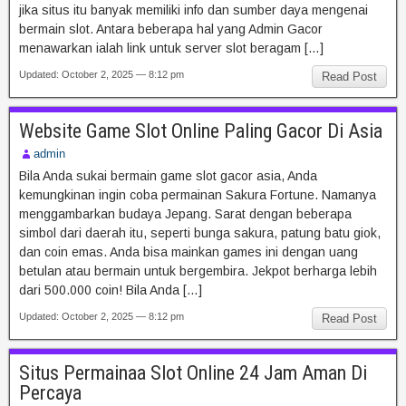
jika situs itu banyak memiliki info dan sumber daya mengenai
bermain slot. Antara beberapa hal yang Admin Gacor
menawarkan ialah link untuk server slot beragam […]
Updated: October 2, 2025 — 8:12 pm
Read Post
Website Game Slot Online Paling Gacor Di Asia
admin
Bila Anda sukai bermain game slot gacor asia, Anda
kemungkinan ingin coba permainan Sakura Fortune. Namanya
menggambarkan budaya Jepang. Sarat dengan beberapa
simbol dari daerah itu, seperti bunga sakura, patung batu giok,
dan coin emas. Anda bisa mainkan games ini dengan uang
betulan atau bermain untuk bergembira. Jekpot berharga lebih
dari 500.000 coin! Bila Anda […]
Updated: October 2, 2025 — 8:12 pm
Read Post
Situs Permainaa Slot Online 24 Jam Aman Di
Percaya