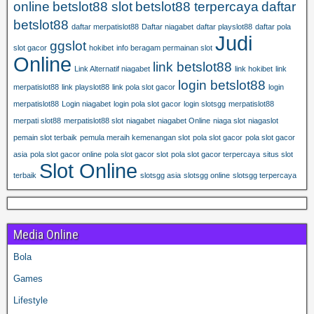
online
betslot88 slot
betslot88 terpercaya
daftar
betslot88
daftar merpatislot88
Daftar niagabet
daftar playslot88
daftar pola
Judi
ggslot
slot gacor
hokibet
info beragam permainan slot
Online
link betslot88
Link Alternatif niagabet
link hokibet
link
login betslot88
merpatislot88
link playslot88
link pola slot gacor
login
merpatislot88
Login niagabet
login pola slot gacor
login slotsgg
merpatislot88
merpati slot88
merpatislot88 slot
niagabet
niagabet Online
niaga slot
niagaslot
pemain slot terbaik
pemula meraih kemenangan slot
pola slot gacor
pola slot gacor
asia
pola slot gacor online
pola slot gacor slot
pola slot gacor terpercaya
situs slot
Slot Online
terbaik
slotsgg asia
slotsgg online
slotsgg terpercaya
Media Online
Bola
Games
Lifestyle