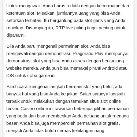
Untuk mengawali, Anda harus terlatih dengan kecermatan dan
ketentuan slot. Misalkan, jumlahnya uang yang bisa Anda
setorkan terbatas. Itu bergantung pada slot garis yang Anda
mainkan. Disamping itu, RTP live paling tinggi penting untuk
dipahami.
Bila Anda baru mengenali permainan slot, Anda bisa
mengawali dengan demonstrasi. Pragmatic Play mempunyai
demonstrasi slot yang bisa Anda akses dengan berkunjung
website mereka. Anda pun bisa memakai piranti Android atau
iOS untuk coba game ini.
Bila bicara mengenai langkah bermain slot yang betul, ada
banyak hal yang bisa Anda kerjakan. Salah satunya langkah
terbaik untuk melakukan dengan temukan situs slot online
terkini. Casino online ini tawarkan beberapa pilihan permainan
yang beda dan bisa memberikan Anda peluang untuk menang
besar. Anda bisa juga memperoleh permainan slot gratis,
menjadi Anda tidak butuh cemas kehilangan uang.