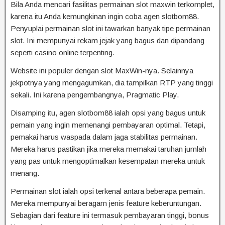
Bila Anda mencari fasilitas permainan slot maxwin terkomplet,
karena itu Anda kemungkinan ingin coba agen slotbom88.
Penyuplai permainan slot ini tawarkan banyak tipe permainan
slot. Ini mempunyai rekam jejak yang bagus dan dipandang
seperti casino online terpenting.
Website ini populer dengan slot MaxWin-nya. Selainnya
jekpotnya yang mengagumkan, dia tampilkan RTP yang tinggi
sekali. Ini karena pengembangnya, Pragmatic Play.
Disamping itu, agen slotbom88 ialah opsi yang bagus untuk
pemain yang ingin memenangi pembayaran optimal. Tetapi,
pemakai harus waspada dalam jaga stabilitas permainan.
Mereka harus pastikan jika mereka memakai taruhan jumlah
yang pas untuk mengoptimalkan kesempatan mereka untuk
menang.
Permainan slot ialah opsi terkenal antara beberapa pemain.
Mereka mempunyai beragam jenis feature keberuntungan.
Sebagian dari feature ini termasuk pembayaran tinggi, bonus