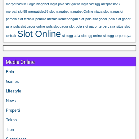
merpatislot88
Login niagabet
login pola slot gacor
login slotsgg
merpatislot88
merpati slot88
merpatislot88 slot
niagabet
niagabet Online
niaga slot
niagaslot
pemain slot terbaik
pemula meraih kemenangan slot
pola slot gacor
pola slot gacor
asia
pola slot gacor online
pola slot gacor slot
pola slot gacor terpercaya
situs slot
Slot Online
terbaik
slotsgg asia
slotsgg online
slotsgg terpercaya
Media Online
Bola
Games
Lifestyle
News
Properti
Tekno
Tren