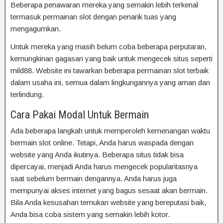
Beberapa penawaran mereka yang semakin lebih terkenal
termasuk permainan slot dengan penarik tuas yang
mengagumkan.
Untuk mereka yang masih belum coba beberapa perputaran,
kemungkinan gagasan yang baik untuk mengecek situs seperti
mild88. Website ini tawarkan beberapa permainan slot terbaik
dalam usaha ini, semua dalam lingkungannya yang aman dan
terlindung.
Cara Pakai Modal Untuk Bermain
Ada beberapa langkah untuk memperoleh kemenangan waktu
bermain slot online. Tetapi, Anda harus waspada dengan
website yang Anda ikutinya. Beberapa situs tidak bisa
dipercayai, menjadi Anda harus mengecek popularitasnya
saat sebelum bermain dengannya. Anda harus juga
mempunyai akses internet yang bagus sesaat akan bermain.
Bila Anda kesusahan temukan website yang bereputasi baik,
Anda bisa coba sistem yang semakin lebih kotor.