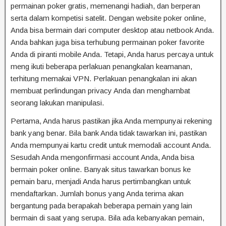
permainan poker gratis, memenangi hadiah, dan berperan
serta dalam kompetisi satelit. Dengan website poker online,
Anda bisa bermain dari computer desktop atau netbook Anda.
Anda bahkan juga bisa terhubung permainan poker favorite
Anda di piranti mobile Anda. Tetapi, Anda harus percaya untuk
meng ikuti beberapa perlakuan penangkalan keamanan,
terhitung memakai VPN. Perlakuan penangkalan ini akan
membuat perlindungan privacy Anda dan menghambat
seorang lakukan manipulasi.
Pertama, Anda harus pastikan jika Anda mempunyai rekening
bank yang benar. Bila bank Anda tidak tawarkan ini, pastikan
Anda mempunyai kartu credit untuk memodali account Anda.
Sesudah Anda mengonfirmasi account Anda, Anda bisa
bermain poker online. Banyak situs tawarkan bonus ke
pemain baru, menjadi Anda harus pertimbangkan untuk
mendaftarkan. Jumlah bonus yang Anda terima akan
bergantung pada berapakah beberapa pemain yang lain
bermain di saat yang serupa. Bila ada kebanyakan pemain,