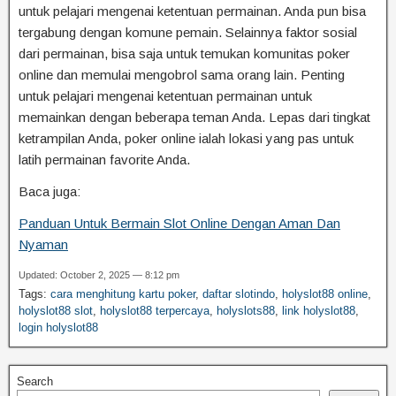
untuk pelajari mengenai ketentuan permainan. Anda pun bisa
tergabung dengan komune pemain. Selainnya faktor sosial
dari permainan, bisa saja untuk temukan komunitas poker
online dan memulai mengobrol sama orang lain. Penting
untuk pelajari mengenai ketentuan permainan untuk
memainkan dengan beberapa teman Anda. Lepas dari tingkat
ketrampilan Anda, poker online ialah lokasi yang pas untuk
latih permainan favorite Anda.
Baca juga:
Panduan Untuk Bermain Slot Online Dengan Aman Dan
Nyaman
Updated: October 2, 2025 — 8:12 pm
Tags:
cara menghitung kartu poker
,
daftar slotindo
,
holyslot88 online
,
holyslot88 slot
,
holyslot88 terpercaya
,
holyslots88
,
link holyslot88
,
login holyslot88
Search