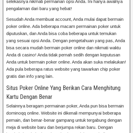
selekasnya nikmati permainan opsi Anda. Ini hanya awalnya
pengalaman dari baru yang hebat!
Sesudah Anda membuat account, Anda mulai dapat bermain
poker online. Ada beberapa macam permainan poker untuk
diputuskan, dan Anda bisa coba beberapa untuk temukan
yang sesuai opsi Anda. Dengan pengetahuan yang pas, Anda
bisa secara mudah bermain poker online dan nikmati waktu
Anda di casino! Anda tidak pernah sedih dengan keputusan
Anda untuk bermain poker online. Anda akan suka melakukan!
Ada pula beberapa ratus website yang tawarkan chip poker
gratis dan info yang lain.
Situs Poker Online Yang Berikan Cara Menghitung
Kartu Dengan Benar
Selainnya beragam permainan poker, Anda pun bisa bermain
dominoqq online. Website ini dikenali mempunyai beberapa
pemain, dan benar-benar gampang untuk tergabung dengan
meja di website baru dan berjumpa rekan baru. Dengan