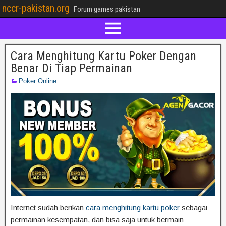
nccr-pakistan.org
Forum games pakistan
Cara Menghitung Kartu Poker Dengan
Benar Di Tiap Permainan
Poker Online
Internet sudah berikan
cara menghitung kartu poker
sebagai
permainan kesempatan, dan bisa saja untuk bermain