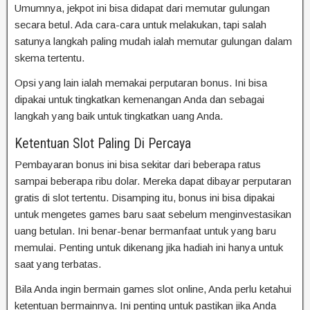
Umumnya, jekpot ini bisa didapat dari memutar gulungan
secara betul. Ada cara-cara untuk melakukan, tapi salah
satunya langkah paling mudah ialah memutar gulungan dalam
skema tertentu.
Opsi yang lain ialah memakai perputaran bonus. Ini bisa
dipakai untuk tingkatkan kemenangan Anda dan sebagai
langkah yang baik untuk tingkatkan uang Anda.
Ketentuan Slot Paling Di Percaya
Pembayaran bonus ini bisa sekitar dari beberapa ratus
sampai beberapa ribu dolar. Mereka dapat dibayar perputaran
gratis di slot tertentu. Disamping itu, bonus ini bisa dipakai
untuk mengetes games baru saat sebelum menginvestasikan
uang betulan. Ini benar-benar bermanfaat untuk yang baru
memulai. Penting untuk dikenang jika hadiah ini hanya untuk
saat yang terbatas.
Bila Anda ingin bermain games slot online, Anda perlu ketahui
ketentuan bermainnya. Ini penting untuk pastikan jika Anda