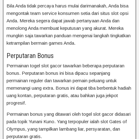
Bila Anda tidak percaya harus mulai darimanakah, Anda bisa
mengontak team service konsumen setia dari situs slot opsi
Anda. Mereka segera dapat jawab pertanyaan Anda dan
menolong Anda membuat keputusan yang akurat. Mereka
mungkin saja tawarkan panduan mengenai langkah tingkatkan
ketrampilan bermain games Anda.
Perputaran Bonus
Permainan togel slot gacor tawarkan beberapa perputaran
bonus. Perputaran bonus ini bisa dipacu sepanjang
permainan reguler dan tawarkan pemain peluang untuk
memenangi uang extra. Bonus ini dapat tiba berbentuk hadiah
uang kontan, perputaran gratis, atau bahkan juga jekpot
progresif.
Permainan bonus yang ditawari oleh togel slot gacor didasari
pada topik Yunani Kuno. Yang terpopuler ialah slot Gates of
Olympus, yang tampilkan lambang liar, persyaratan, dan
perputaran gratis.