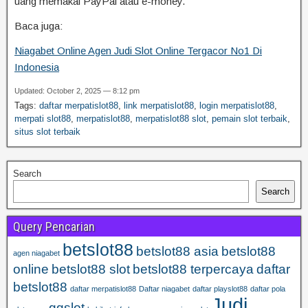
uang memakai PayPal atau e-money.
Baca juga:
Niagabet Online Agen Judi Slot Online Tergacor No1 Di
Indonesia
Updated: October 2, 2025 — 8:12 pm
Tags:
daftar merpatislot88
,
link merpatislot88
,
login merpatislot88
,
merpati slot88
,
merpatislot88
,
merpatislot88 slot
,
pemain slot terbaik
,
situs slot terbaik
Search
Search
Query Pencarian
betslot88
betslot88 asia
betslot88
agen niagabet
online
betslot88 slot
betslot88 terpercaya
daftar
betslot88
daftar merpatislot88
Daftar niagabet
daftar playslot88
daftar pola
Judi
ggslot