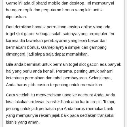
Game ini ada di piranti mobile dan desktop. Ini mempunyai
beragam topik dan perputaran bonus yang lain untuk
diputuskan.
Dari demikian banyak permainan casino online yang ada,
togel slot gacor sebagai salah satunya yang terpopuler. Ini
karena dia tawarkan pembayaran yang lebih besar dan
bermacam bonus. Gameplaynya simpel dan gampang
dimengerti, jadi siapa saja dapat memainkan.
Bila anda berminat untuk bermain togel slot gacor, ada banyak
hal yang perlu anda kenali. Pertama, penting untuk pahami
ketentuan permainan dan tabel pembayaran. Selanjutnya,
Anda harus pilih casino terpenting untuk memainkan.
Cara setelah itu menyerahkan uang ke account Anda. Anda
bisa lakukan ini lewat transfer bank atau kartu credit. Tetapi,
penting untuk jadi perhatian jika Anda harus memakai bank
yang mempunyai rekam jejak baik pada sediakan transaksi
bisnis yang aman.