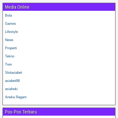
Media Online
Bola
Games
Lifestyle
News
Properti
Tekno
Tren
Slotasiabet
asiabet88
asiahoki
Aneka Ragam
Pos-Pos Terbaru