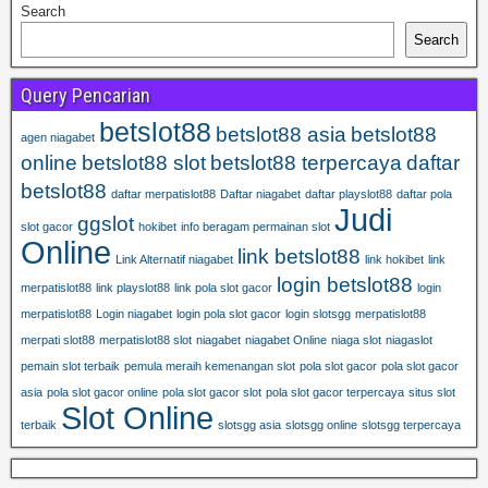
Search
Search
Query Pencarian
betslot88
betslot88 asia
betslot88
agen niagabet
online
betslot88 slot
betslot88 terpercaya
daftar
betslot88
daftar merpatislot88
Daftar niagabet
daftar playslot88
daftar pola
Judi
ggslot
slot gacor
hokibet
info beragam permainan slot
Online
link betslot88
Link Alternatif niagabet
link hokibet
link
login betslot88
merpatislot88
link playslot88
link pola slot gacor
login
merpatislot88
Login niagabet
login pola slot gacor
login slotsgg
merpatislot88
merpati slot88
merpatislot88 slot
niagabet
niagabet Online
niaga slot
niagaslot
pemain slot terbaik
pemula meraih kemenangan slot
pola slot gacor
pola slot gacor
asia
pola slot gacor online
pola slot gacor slot
pola slot gacor terpercaya
situs slot
Slot Online
terbaik
slotsgg asia
slotsgg online
slotsgg terpercaya