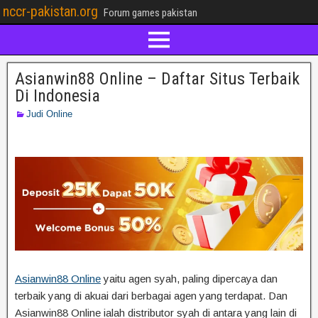
nccr-pakistan.org
Forum games pakistan
Asianwin88 Online – Daftar Situs Terbaik
Di Indonesia
Judi Online
Asianwin88 Online
yaitu agen syah, paling dipercaya dan
terbaik yang di akuai dari berbagai agen yang terdapat. Dan
Asianwin88 Online ialah distributor syah di antara yang lain di