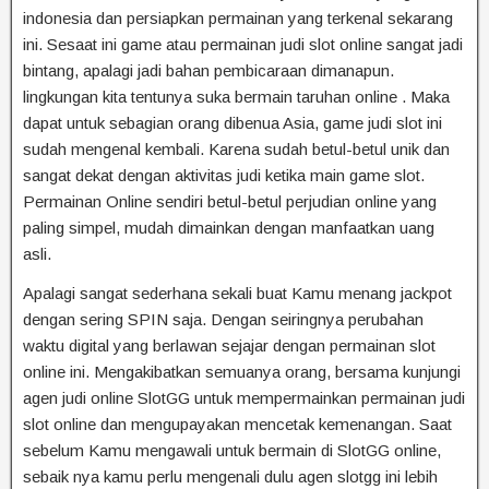
indonesia dan persiapkan permainan yang terkenal sekarang
ini. Sesaat ini game atau permainan judi slot online sangat jadi
bintang, apalagi jadi bahan pembicaraan dimanapun.
lingkungan kita tentunya suka bermain taruhan online . Maka
dapat untuk sebagian orang dibenua Asia, game judi slot ini
sudah mengenal kembali. Karena sudah betul-betul unik dan
sangat dekat dengan aktivitas judi ketika main game slot.
Permainan Online sendiri betul-betul perjudian online yang
paling simpel, mudah dimainkan dengan manfaatkan uang
asli.
Apalagi sangat sederhana sekali buat Kamu menang jackpot
dengan sering SPIN saja. Dengan seiringnya perubahan
waktu digital yang berlawan sejajar dengan permainan slot
online ini. Mengakibatkan semuanya orang, bersama kunjungi
agen judi online SlotGG untuk mempermainkan permainan judi
slot online dan mengupayakan mencetak kemenangan. Saat
sebelum Kamu mengawali untuk bermain di SlotGG online,
sebaik nya kamu perlu mengenali dulu agen slotgg ini lebih