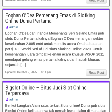
Read Post
Eoghan O’Dea Pemenang Emas di Slotking
Online Dunia Pertama
admin
Eoghan O’Dea dari Irlandia Memenangi Seri Gelang Emas judi
slots Dunia Pertama kalinya Eoghan O’Dea menangani sektor
keseluruhan 2.005 entri untuk menulis acara Omaha batasan
pot $ 400 World Seri of judi slots Slotking Online 2020. Untuk
kemenangan juara tempat ke enam acara khusus WSOP 2011
mendapat gelang emas pertama kalinya dan hadiah khusus
sejumlah […]
Updated: October 2, 2025 — 8:14 pm
Read Post
Bigslot Online – Situs Judi Slot Online
Terpercaya
admin
Berikut Langkah Alami situs terkait Slots online! Dunia judi slots
Bigslot Online kelihatannya tak pernah lewat dialog di mana tiap