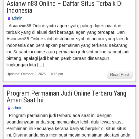
Asianwin88 Online – Daftar Situs Terbaik Di
Indonesia
admin
Asianwin88 Online yaitu agen syah, paling dipercaya dan
terbaik yang di akuai dari berbagai agen yang terdapat. Dan
Asianwin88 Online ialah distributor syah di antara yang lain di
indonesia dan persiapkan permainan yang terkenal sekarang
ini. Sesaat ini game atau permainan judi slot online sangat jadi
bintang, apalagi jadi bahan pembicaraan dimanapun.
lingkungan kita […]
Updated: October 2, 2025 — 8:16 pm
Read Post
Program Permainan Judi Online Terbaru Yang
Aman Saat Ini
admin
Program permainan judi terbaru ada saat ini dengan
seandainyaan anda stop memainkan lebih dulu lewat situs.
Permainan ini keduanya kerana banyak berpikir di situs situs
ini. Disana anda bisa membuat mesin permainan slot tapi anda