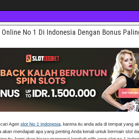
 Online No 1 Di Indonesia Dengan Bonus Palin
ncari Agen
slot No 1 Indonesia
, karena itu anda ada di tempat yang a
nda akan mendapati apa yang penting Anda kenali untuk bermain slot 
ng itu, kami akan bicara mengenai langkah pilih agen slot no 1 Indo