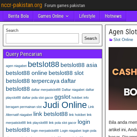
nccr-pakistan.org
Forum games pakistan
Berita Bola
Games Online
Lifestyle
Hotnews
Agen Slot
Search
Search
Slot Online
Query Pencarian
betslot88
betslot88 asia
agen niagabet
betslot88 online
betslot88 slot
betslot88 terpercaya
daftar
betslot88
daftar merpatislot88
Daftar niagabet
daftar
ggslot
playslot88
daftar pola slot gacor
hokibet
info
Judi Online
beragam permainan slot
Link
link betslot88
Alternatif niagabet
link hokibet
link
login
Bila anda me
merpatislot88
link playslot88
link pola slot gacor
betslot88
artikel ini, A
login merpatislot88
Login niagabet
login pola
besar. Disampi