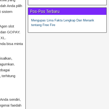
dah Anda pilih
Pos-Pos Terbaru
t sistem
Mengupas Lima Fakta Lengkap Dan Menarik
tentang Free Fire
Agen slot
, dan GOPAY.
 XL.
Anda bisa minta
isalkan,
gagumkan.
ebagai
 terhitung
Anda sendiri,
engenai faedah