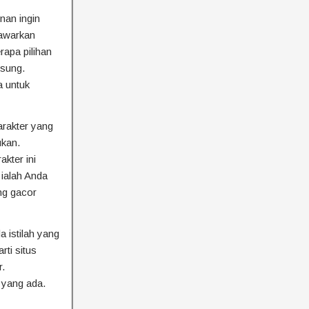
nan ingin
tawarkan
apa pilihan
gsung.
a untuk
arakter yang
ukan.
kter ini
 ialah Anda
ing gacor
a istilah yang
rti situs
.
 yang ada.