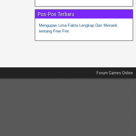
Pos-Pos Terbaru
Mengupas Lima Fakta Lengkap Dan Menarik
tentang Free Fire
Forum Games Online