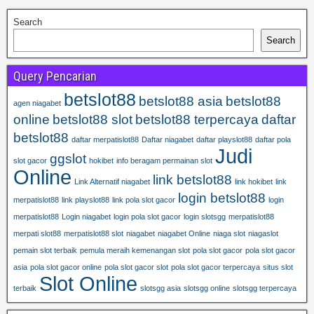
Search
Search
Query Pencarian
betslot88
betslot88 asia
betslot88
agen niagabet
online
betslot88 slot
betslot88 terpercaya
daftar
betslot88
daftar merpatislot88
Daftar niagabet
daftar playslot88
daftar pola
Judi
ggslot
slot gacor
hokibet
info beragam permainan slot
Online
link betslot88
Link Alternatif niagabet
link hokibet
link
login betslot88
merpatislot88
link playslot88
link pola slot gacor
login
merpatislot88
Login niagabet
login pola slot gacor
login slotsgg
merpatislot88
merpati slot88
merpatislot88 slot
niagabet
niagabet Online
niaga slot
niagaslot
pemain slot terbaik
pemula meraih kemenangan slot
pola slot gacor
pola slot gacor
asia
pola slot gacor online
pola slot gacor slot
pola slot gacor terpercaya
situs slot
Slot Online
terbaik
slotsgg asia
slotsgg online
slotsgg terpercaya