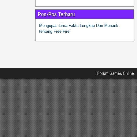
Pos-Pos Terbaru
Mengupas Lima Fakta Lengkap Dan Menarik
tentang Free Fire
Forum Games Online