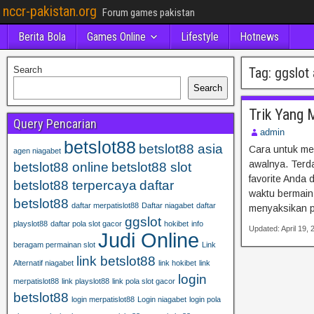
nccr-pakistan.org
Forum games pakistan
Berita Bola
Games Online
Lifestyle
Hotnews
Search
Tag:
ggslot 
Search
Trik Yang
Query Pencarian
admin
betslot88
betslot88 asia
Cara untuk me
agen niagabet
awalnya. Terd
betslot88 online
betslot88 slot
favorite Anda
betslot88 terpercaya
daftar
waktu bermain
betslot88
daftar merpatislot88
Daftar niagabet
daftar
menyaksikan p
ggslot
playslot88
daftar pola slot gacor
hokibet
info
Updated: April 19,
Judi Online
beragam permainan slot
Link
link betslot88
Alternatif niagabet
link hokibet
link
login
merpatislot88
link playslot88
link pola slot gacor
betslot88
login merpatislot88
Login niagabet
login pola