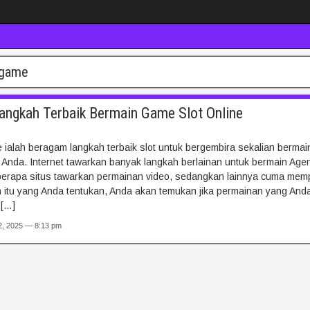
agame
ngkah Terbaik Bermain Game Slot Online
ne ialah beragam langkah terbaik slot untuk bergembira sekalian berma
e Anda. Internet tawarkan banyak langkah berlainan untuk bermain Agen
berapa situs tawarkan permainan video, sedangkan lainnya cuma memp
n itu yang Anda tentukan, Anda akan temukan jika permainan yang And
 […]
2, 2025 — 8:13 pm