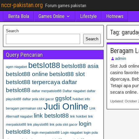
nccr-pakistan.org
Forum games pakistan
Berita Bola
Games Online
Lifestyle
Hotnews
Search
Tag:
garuda
Search
Beragam La
Query Pencarian
admin
betslot88
betslot88 asia
Slot Judi onli
agen niagabet
casino favorit
betslot88 online
betslot88 slot
dipercaya. Be
betslot88 terpercaya
daftar
Tetapi apa pu
betslot88
daftar merpatislot88
Daftar niagabet
daftar
secara online.
ggslot
playslot88
daftar pola slot gacor
hokibet
info
Updated: October 
Judi Online
beragam permainan slot
Link
link betslot88
Alternatif niagabet
link hokibet
link
login
merpatislot88
link playslot88
link pola slot gacor
betslot88
login merpatislot88
Login niagabet
login pola