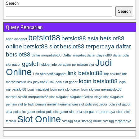
Search
Search
Query Pencarian
betslot88
betslot88 asia
betslot88
agen niagabet
online
betslot88 slot
betslot88 terpercaya
daftar
betslot88
daftar merpatislot88
Daftar niagabet
daftar playslot88
daftar pola
Judi
ggslot
slot gacor
hokibet
info beragam permainan slot
Online
link betslot88
Link Alternatif niagabet
link hokibet
link
login betslot88
merpatislot88
link playslot88
link pola slot gacor
login
merpatislot88
Login niagabet
login pola slot gacor
login slotsgg
merpatislot88
merpati slot88
merpatislot88 slot
niagabet
niagabet Online
niaga slot
niagaslot
pemain slot terbaik
pemula meraih kemenangan slot
pola slot gacor
pola slot gacor
asia
pola slot gacor online
pola slot gacor slot
pola slot gacor terpercaya
situs slot
Slot Online
terbaik
slotsgg asia
slotsgg online
slotsgg terpercaya