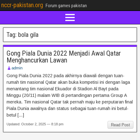
nccr-pakistan.org
Forum games pakistan
Tag:
bola gila
Gong Piala Dunia 2022 Menjadi Awal Qatar
Menghancurkan Lawan
admin
Gong Piala Dunia 2022 pada akhirnya diawali dengan tuan-
rumah tim nasional Qatar akan buka kompetisi ini dengan laga
menantang tim nasional Ekuador di Stadion Al Bayt pada
Minggu (20/11) malam WIB di pertandingan pertama Group A
mereka. Tim nasional Qatar tak pernah maju ke perputaran final
Piala Dunia awalnya dan status sebagai tuan-rumah ini betul-
betul […]
Updated: October 2, 2025 — 8:18 pm
Read Post