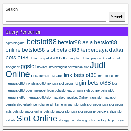
Search
Search
Query Pencarian
betslot88
betslot88 asia
betslot88
agen niagabet
online
betslot88 slot
betslot88 terpercaya
daftar
betslot88
daftar merpatislot88
Daftar niagabet
daftar playslot88
daftar pola
Judi
ggslot
slot gacor
hokibet
info beragam permainan slot
Online
link betslot88
Link Alternatif niagabet
link hokibet
link
login betslot88
merpatislot88
link playslot88
link pola slot gacor
login
merpatislot88
Login niagabet
login pola slot gacor
login slotsgg
merpatislot88
merpati slot88
merpatislot88 slot
niagabet
niagabet Online
niaga slot
niagaslot
pemain slot terbaik
pemula meraih kemenangan slot
pola slot gacor
pola slot gacor
asia
pola slot gacor online
pola slot gacor slot
pola slot gacor terpercaya
situs slot
Slot Online
terbaik
slotsgg asia
slotsgg online
slotsgg terpercaya