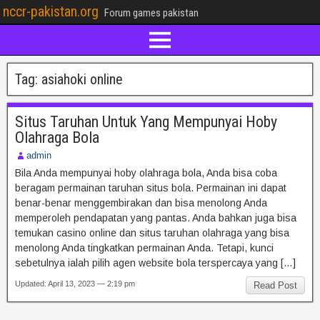
nccr-pakistan.org
Forum games pakistan
Tag:
asiahoki online
Situs Taruhan Untuk Yang Mempunyai Hoby
Olahraga Bola
admin
Bila Anda mempunyai hoby olahraga bola, Anda bisa coba
beragam permainan taruhan situs bola. Permainan ini dapat
benar-benar menggembirakan dan bisa menolong Anda
memperoleh pendapatan yang pantas. Anda bahkan juga bisa
temukan casino online dan situs taruhan olahraga yang bisa
menolong Anda tingkatkan permainan Anda. Tetapi, kunci
sebetulnya ialah pilih agen website bola terspercaya yang […]
Updated: April 13, 2023 — 2:19 pm
Read Post