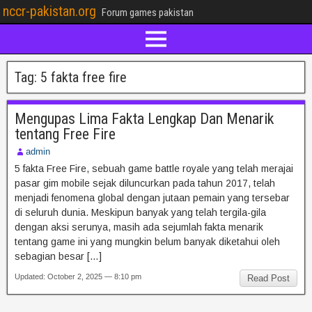
nccr-pakistan.org
Forum games pakistan
Tag:
5 fakta free fire
Mengupas Lima Fakta Lengkap Dan Menarik
tentang Free Fire
admin
5 fakta Free Fire, sebuah game battle royale yang telah merajai
pasar gim mobile sejak diluncurkan pada tahun 2017, telah
menjadi fenomena global dengan jutaan pemain yang tersebar
di seluruh dunia. Meskipun banyak yang telah tergila-gila
dengan aksi serunya, masih ada sejumlah fakta menarik
tentang game ini yang mungkin belum banyak diketahui oleh
sebagian besar […]
Updated: October 2, 2025 — 8:10 pm
Read Post